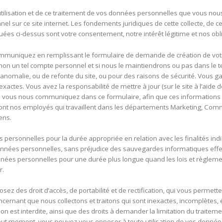
e utilisation et de ce traitement de vos données personnelles que vous
el sur ce site internet. Les fondements juridiques de cette collecte, de cet
uées ci-dessus sont votre consentement, notre intérêt légitime et nos obl
muniquez en remplissant le formulaire de demande de création de votre
u non un tel compte personnel et si nous le maintiendrons ou pas dans 
nomalie, ou de refonte du site, ou pour des raisons de sécurité. Vous g
tes. Vous avez la responsabilité de mettre à jour (sur le site à l’aide d
e vous nous communiquez dans ce formulaire, afin que ces informations 
ont nos employés qui travaillent dans les départements Marketing, Comm
ens.
personnelles pour la durée appropriée en relation avec les finalités ind
s données personnelles, sans préjudice des sauvegardes informatiques 
nées personnelles pour une durée plus longue quand les lois et règleme
r.
z des droit d’accès, de portabilité et de rectification, qui vous permetten
ernant que nous collectons et traitons qui sont inexactes, incomplètes, 
ion est interdite, ainsi que des droits à demander la limitation du traitem
out moment, vous pouvez vous opposer à toute utilisation de vos données