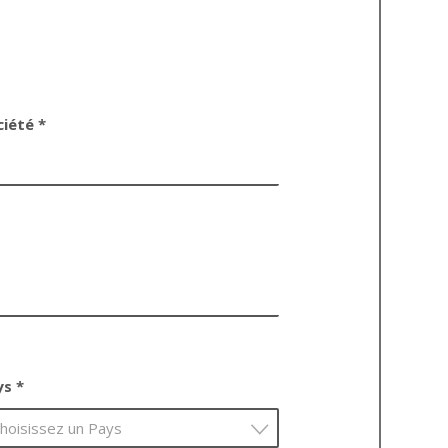
ciété *
ys *
hoisissez un Pays