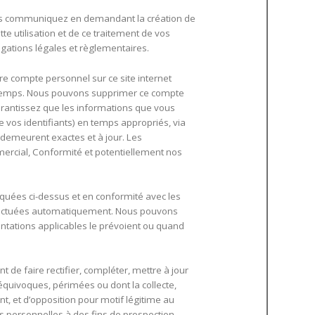
 nous communiquez en demandant la création de
te utilisation et de ce traitement de vos
igations légales et règlementaires.
 compte personnel sur ce site internet
le temps. Nous pouvons supprimer ce compte
arantissez que les informations que vous
e vos identifiants) en temps appropriés, via
demeurent exactes et à jour. Les
ercial, Conformité et potentiellement nos
iquées ci-dessus et en conformité avec les
effectuées automatiquement. Nous pouvons
ntations applicables le prévoient ou quand
t de faire rectifier, compléter, mettre à jour
équivoques, périmées ou dont la collecte,
ent, et d’opposition pour motif légitime au
 personnelles à des fins de prospection